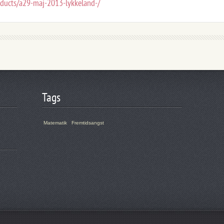
oducts/a29-maj-2013-lykkeland-/
Tags
Matematik
Fremtidsangst