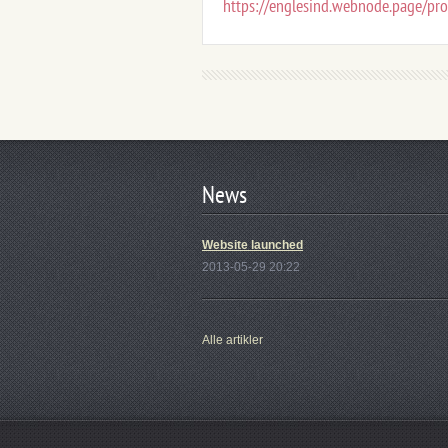
https://englesind.webnode.page/pr
News
Website launched
2013-05-29 20:22
Alle artikler