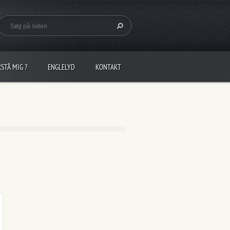
RSTÅ MIG ?
ENGLELYD
KONTAKT