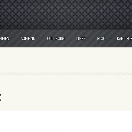
OMMEN
SOFIE NU
GULDKORN
LINKS
BLOG
KAN I FO
k