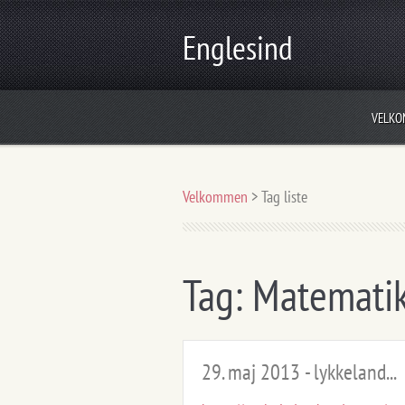
Englesind
VELK
Velkommen
>
Tag liste
Tag: Matemati
29. maj 2013 - lykkeland...